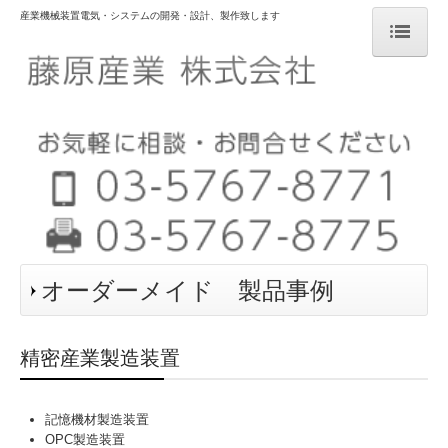
産業機械装置電気・システムの開発・設計、製作致します
ホーム
会社概要
社長あいさつ
藤原産業の強み
本社
オーダーメイド 製品事例
第二工場
オーダーメイド製品
精密産業製造装置
お取引の流れ
記憶機材製造装置
求人案内
OPC製造装置