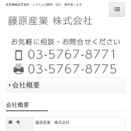
産業機械装置電気・システムの開発・設計、製作致します
ホーム
会社概要
社長あいさつ
藤原産業の強み
本社
会社概要
第二工場
オーダーメイド製品
会社概要
お取引の流れ
商 号
藤原産業 株式会社
求人案内