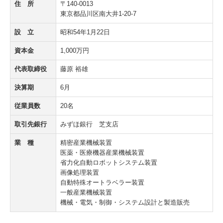
住 所
〒140-0013
お問合せ
東京都品川区南大井1-20-7
個人情報保護方針
設 立
昭和54年1月22日
資本金
1,000万円
代表取締役
藤原 裕雄
決算期
6月
従業員数
20名
取引先銀行
みずほ銀行 芝支店
業 種
精密産業機械装置
医薬・医療機器産業機械装置
省力化自動ロボットシステム装置
画像処理装置
自動特殊オートラベラー装置
一般産業機械装置
機械・電気・制御・システム設計と製造販売