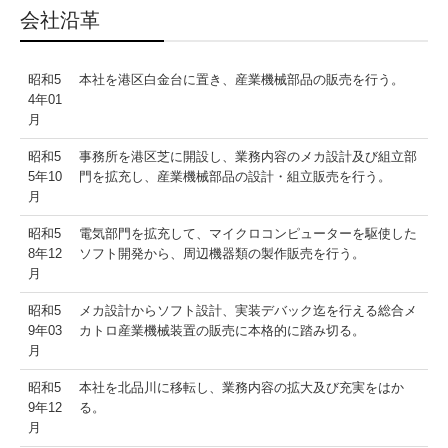
会社沿革
昭和5
本社を港区白金台に置き、産業機械部品の販売を行う。
4年01
月
昭和5
事務所を港区芝に開設し、業務内容のメカ設計及び組立部
5年10
門を拡充し、産業機械部品の設計・組立販売を行う。
月
昭和5
電気部門を拡充して、マイクロコンピューターを駆使した
8年12
ソフト開発から、周辺機器類の製作販売を行う。
月
昭和5
メカ設計からソフト設計、実装デバック迄を行える総合メ
9年03
カトロ産業機械装置の販売に本格的に踏み切る。
月
昭和5
本社を北品川に移転し、業務内容の拡大及び充実をはか
9年12
る。
月